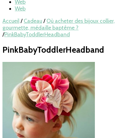
Web
Web
Accueil
/
Cadeau
/
Où acheter des bijoux collier,
gourmette, médaille baptême ?
/
PinkBabyToddlerHeadband
PinkBabyToddlerHeadband