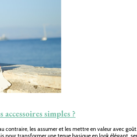
 accessoires simples ?
au contraire, les assumer et les mettre en valeur avec goût.
isis pour transformer une tenue basique en look élégant, s