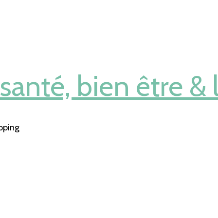
anté, bien être & l
pping