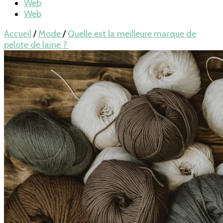
Web
Web
Accueil
/
Mode
/
Quelle est la meilleure marque de
pelote de laine ?