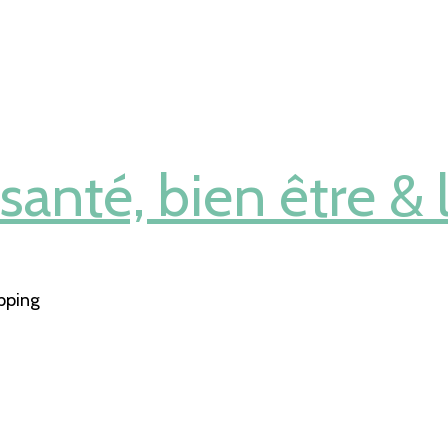
anté, bien être & l
pping